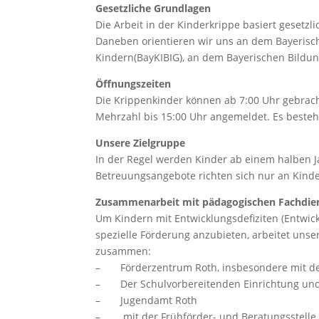
Gesetzliche Grundlagen
Die Arbeit in der Kinderkrippe basiert gesetz
Daneben orientieren wir uns an dem Bayerisc
Kindern(BayKIBIG), an dem Bayerischen Bild
Öffnungszeiten
Die Krippenkinder können ab 7:00 Uhr gebrach
Mehrzahl bis 15:00 Uhr angemeldet. Es besteht
Unsere Zielgruppe
In der Regel werden Kinder ab einem halben 
Betreuungsangebote richten sich nur an Kind
Zusammenarbeit mit pädagogischen Fachdie
Um Kindern mit Entwicklungsdefiziten (Entwick
spezielle Förderung anzubieten, arbeitet uns
zusammen:
– Förderzentrum Roth, insbesondere mit de
– Der Schulvorbereitenden Einrichtung und d
– Jugendamt Roth
– mit der Frühförder- und Beratungsstelle