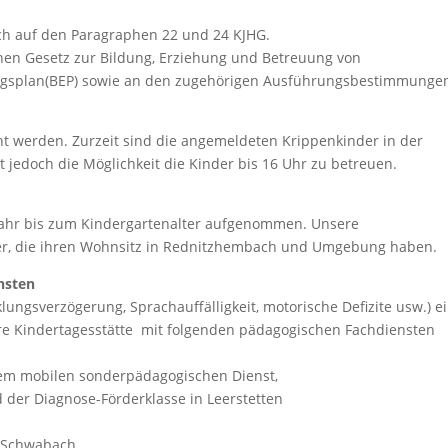
lich auf den Paragraphen 22 und 24 KJHG.
hen Gesetz zur Bildung, Erziehung und Betreuung von
ungsplan(BEP) sowie an den zugehörigen Ausführungsbestimmunge
t werden. Zurzeit sind die angemeldeten Krippenkinder in der
 jedoch die Möglichkeit die Kinder bis 16 Uhr zu betreuen.
Jahr bis zum Kindergartenalter aufgenommen. Unsere
er, die ihren Wohnsitz in Rednitzhembach und Umgebung haben.
nsten
lungsverzögerung, Sprachauffälligkeit, motorische Defizite usw.) e
ere Kindertagesstätte mit folgenden pädagogischen Fachdiensten
m mobilen sonderpädagogischen Dienst,
er Diagnose-Förderklasse in Leerstetten
 Schwabach