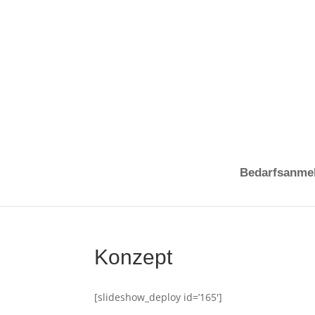
Bedarfsanme
Konzept
[slideshow_deploy id=’165′]